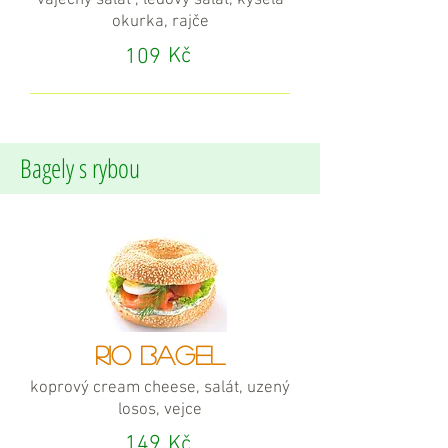
vaječný salát , ledový salát, kyselá
okurka, rajče
Kč
109
Bagely s rybou
RIO BAGEL
koprový cream cheese, salát, uzený
losos, vejce
149
Kč