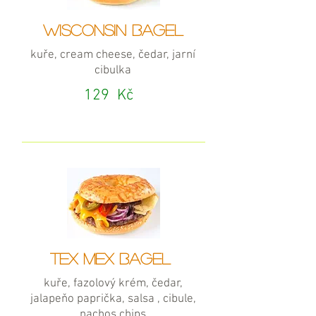
WISCONSIN BAGEL
kuře, cream cheese, čedar, jarní
cibulka
129
Kč
TEX MEX BAGEL
kuře, fazolový krém, čedar,
jalapeňo paprička, salsa , cibule,
nachos chips