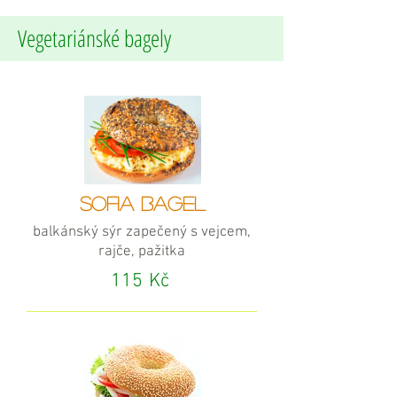
Vegetariánské bagely
SOFIA BAGEL
balkánský sýr zapečený s vejcem,
rajče, pažitka
115
Kč