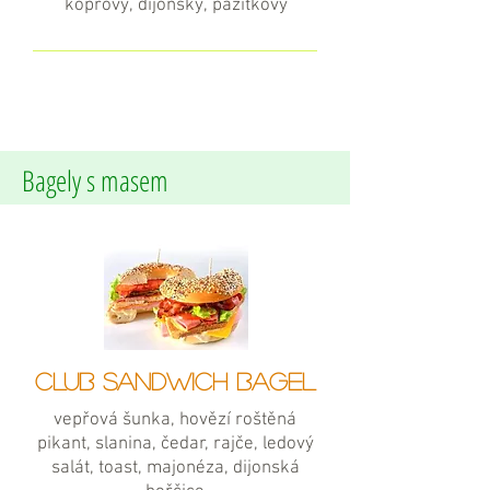
koprový, dijonský, pažitkový
Bagely s masem
CLUB SANDWICH BAGEL
vepřová šunka, hovězí roštěná
pikant, slanina, čedar, rajče, ledový
salát, toast, majonéza, dijonská