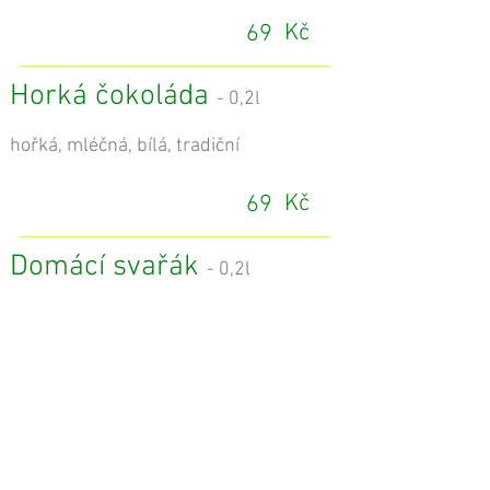
Kč
69
Horká čokoláda
- 0,2l
hořká, mléčná, bílá, tradiční
Kč
69
Domácí svařák
- 0,2l
Kč
69
Fresh yogurt
- 0,3l mango,
banán, jahoda